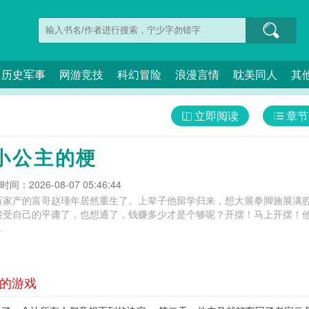
历史军事
网游竞技
科幻冒险
浪漫言情
耽美同人
其
立即阅读
章节
小公主的梗
间：2026-08-07 05:46:44
万家产的富哥赵瑾年居然重生了。上辈子他留学归来，想大展拳脚施展满
接受自己的平庸了，也想通了，钱赚多少才是个够呢？开摆！马上开摆！
.
王的游戏