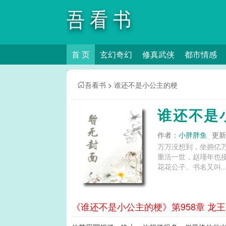
吾看书
首 页
玄幻奇幻
修真武侠
都市情感
吾看书
>
谁还不是小公主的梗
谁还不是
作者：
小胖胖鱼
更新时
万万没想到，坐拥亿
重活一世，赵瑾年也
花花公子。书名又叫..
《谁还不是小公主的梗》第958章 龙