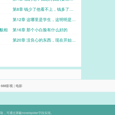
几万
第8章 钱少了他看不上，钱多了他
赚不到
第12章 这哪里是学生，这明明是出
生
可貌相
第16章 那个小白脸有什么好的
第20章 没良心的东西，现在开始烦
我了？
|
688影视
|
电影
通过屏蔽novelspider字段实现。