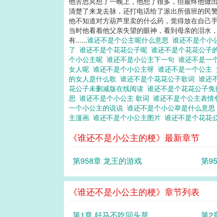
他苦思冥想了一晚上，他想了很多，但最终他做出
清楚了来龙去脉，还打电话给了派出所值班的民警
他不知道对方葫芦里卖的什么药，觉得放在自己手
当时他看着他父亲失望的眼神，看到母亲的泪水，
有......
谁还不是个公主呢什么意思
谁还不是个小
了
谁还不是个花花公子呢
谁还不是个花花公子
个小公主呢
谁还不是小公主下一句
谁还不是一
女人呢
谁还不是个小公主呀
谁还不是一个公主
的女人是什么歌
谁还不是个花花公子歌词
谁还
花公子未删减版在线阅读
谁还不是个花花公子
思
谁还不是个小公主 歌词
谁还不是个公主表
一个小公主的说说
谁还不是个小公举是什么意
主漫画
谁还不是个小公主图片
谁还不是个花花
《谁还不是小公主的梗》最新章节
第958章 龙王的游戏
第9
《谁还不是小公主的梗》章节列表
第1章 好马不吃回头草
第2