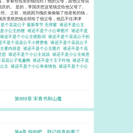
县，拿着包包里的钱找到了他的父母，跟他父母说
国庆的。 是的，李国庆把这笔钱交给他父母了。
些。 之前，他就因为愧疚偷偷输了他老爸的钱，
国庆竟然把钱全部给了他父母，他忍不住津津
是个花花公子 最新章节 无弹窗
谁还不是公主
不是小公主的梗
谁还不是个小公举图片
谁还不是
谁还不是个小公主呢歌词
谁还不是个花花公子的
还不是个花花公子小胖胖鱼
谁还不是个花花公子
章主要内容是
谁还不是个公主图片
谁还不是个花
意思
谁还不是个小公主说说
谁还不是小公主啥意
个花花公子笔趣阁
谁还不是个王子咋地
谁还不是
小公主
谁还不是个小公举表情包
谁还不是个小公
第955章 宋青书和山魔
第4章 假的吧，我记得真的要三十