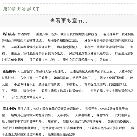
第20章 开始 起飞了
查看更多章节...
、
、
热门点击:
醉酒情思
重生八零，爸妈！我自有我的荣耀姜老师魏杳
看见弹幕后，我送狗皇
、
、
帝和白月光归西元辰轩苏婉婉
后悔爱你穆斯澜沈清欢
林深不知云海许云琛裴馥许云琛裴馥
、
、
、
、
雪
从前不待春风慢祝如星许云毅
炮灰情史旧情人
鹤别空山踏明月孟谦荀宋雪诗
大
、
、
、
祸
重生后，我打脸恶毒狗男女我内心论文
风起时爱意散尽林青风顾汐云
行至爱意消散
、
、
、
、
处江言傅秦书雅
只手遮天（出书版）
重生之窈窈再爱我一次
吞噬鱼
、
、
更新榜单:
可以穿越了，靠修行无敌很合理吧
五胞胎恶魔人类世界的学园之旅
人皮子的异
、
、
、
、
世界讨封
东北往事：一手遮天
姐姐别乱动，弟弟已成年了！
网游：全职召唤师
叶
、
、
、
无尘
不是专科看不起，急诊更有性价比
草根书记
算命捉鬼太凶残，我被国家盯上
、
、
、
、
了
天渊
济公传奇
蚁后！蜂后！蛛后！助我修仙！
打赏返现，美女主播被我套路坏
、
、
了
东北江湖之冰城焦元南
、
完本小说:
重生八零，爸妈！我自有我的荣耀姜老师魏杳
拨雪寻春，烧灯续昼许曼珠于南
、
、
、
、
、
尘
错将真心落梧桐宋时礼苏韵怡
天幕尽头
天鹅奏鸣曲
味你而来
代码被掉包
、
、
、
、
后，销冠不干了魏南晨季明磊
甜蜜蜜
锦绣人生[快穿]爱伊莎越安安
朝来寒雨晚来风
、
、
、
彻底毁了她唐朝淮唐梦绮
行至爱意消散处江言傅秦书雅
江晏礼安然小说江晏礼时候
假
、
、
千金遇上真绿茶宋灵灵宋毅然
她来自星际最高监狱