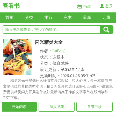
吾看书
书架
登录
首页
分类
排行
完本
最新
记录
闪光精灵大全
作者：
LuBai白
状态：连载中
分类：修真武侠
最近更新：
第652章 宝库
更新时间：2026-01-26 05:31:05
精灵闪光开局选什么好情节跌宕起伏、扣人心弦，是一本情节与
文笔俱佳的其他类型小说，精灵闪光开局选什么好-LuBai白-小说旗免
费提供精灵闪光开局选什么好最新清爽干净的文字章节在线阅读和
TXT下载。
开始阅读
加入书架
章节目录